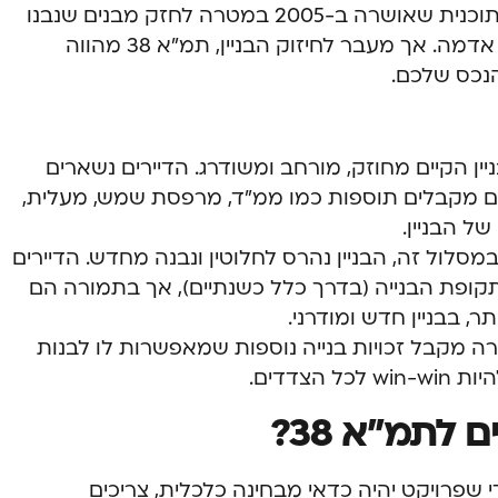
תמ”א 38 (תוכנית מתאר ארצית 38) היא תוכנית שאושרה ב-2005 במטרה לחזק מבנים שנבנו
לפני 1980 כדי שיוכלו לעמוד בפני רעידות אדמה. אך מעבר לחיזוק הבניין, תמ”א 38 מהווה
נכס שלכם.
יין הקיים מחוזק, מורחב ומשודרג. הדיירים נשארים
הם מקבלים תוספות כמו ממ”ד, מרפסת שמש, מעלית,
של הבניין.
במסלול זה, הבניין נהרס לחלוטין ונבנה מחדש. הדיירים
קופת הבנייה (בדרך כלל כשנתיים), אך בתמורה הם
, בבניין חדש ומודרני.
ה מקבל זכויות בנייה נוספות שמאפשרות לו לבנות
צדדים.
לתמ”א 38?
בניין מתאים לפרויקט תמ”א 38. כדי שפרויקט יהיה כדאי מבחינה כלכלית, צריכים