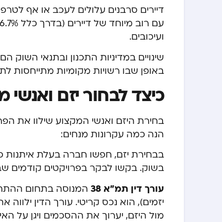
דיירים סרבנים עלולים לעכב או אף לטר
ועיכובים.
שינויים במדיניות התכנון ובתנאי השוק הם 
באופן שבו רשויות מקומיות מתייחסות לתמ”א 38, וחלקן אף הגבילו או הקשו על 
כיצד לבחור יזם ואנשי 
בחירת היזם ואנשי המקצוע שילוו את הפ
הנה כמה עקרונות מנחים:
בבחירת יזם, חפשו חברה בעלת איתנות פיננס
בשוק. בקשו לבקר בפרויקטים קודמים שביצ
עורך דין תמ״א 38
המנוסה בתחום ההתחדשו
יזמים), הוא נכס קריטי. עורך הדין ילווה
מול היזם, יערוך את ההסכמים ויגן על הא