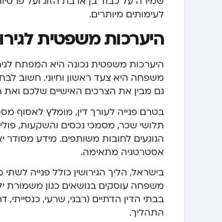
שמירה על כבוד בן או בת הזוג ועל פרטי
לעימותים מיותרים.
היערכות משפטית לגירוש
היערכות משפטית נכונה היא המפתח לגירוש
משפחה היא צעד ראשון וחיוני. חשוב לבח
גם מבין את הצרכים האישיים שלכם ואת ה
בטרם פנייה לעורך דין, מומלץ לאסוף מסמכ
תלושי שכר, מסמכי נכסים והשקעות, פוליס
הנוגעים לחובות משותפים. מידע מסודר יא
אסטרטגיה מתאימה.
בישראל, הליך הגירושין כולל פנייה לשתי
משפחה עוסקים בנושאים כגון משמורת ילד
בבתי הדין הדתיים (רבני, שרעי, כנסייתי,
התהליך.