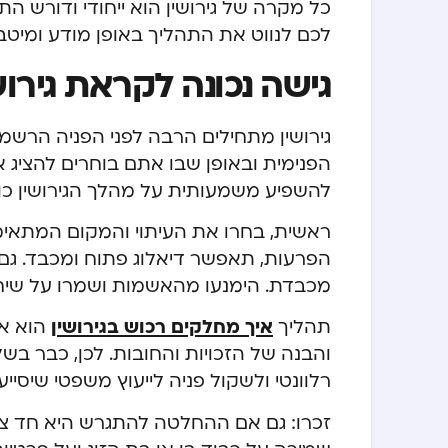
כל מקרה של גירושין הוא ייחודי ודורש הת
לכם לנווט את התהליך באופן מודע ומיטבי
גישה נכונה לקראת גירוש
גירושין מתחילים הרבה לפני הפניה הרש
הפנימית ובאופן שבו אתם בוחרים להציג או
להשפיע משמעותית על מהלך הגירושין כול
ראשית, בחרו את העיתוי והמקום המתאימי
הפרעות, תאפשר דיאלוג פתוח ומכבד. גם
מכבדת. הימנעו מהאשמות ושמרו על שיח 
תהליך
איך מחלקים רכוש בגירושין
הוא אח
והבנה של הזכויות והחובות. לכן, כבר ב
רלוונטי ולשקול פניה לייעוץ משפטי שיסי
זכרו: גם אם ההחלטה להתגרש היא חד צד