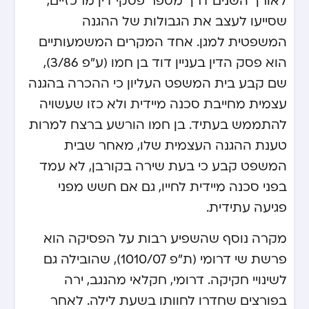
לאורך השנים דרך מספר פסקי דין מרכזיים,
שסייעו לעצב את הגבולות של ההגנה
המשפטית למגן. אחד המקרים המשמעותיים
הוא פסק הדין בעניין דוד בן חמו (ע”פ 3/86),
שם קבע בית המשפט העליון כי ההכרה בהגנה
עצמית מחייבת סכנה מיידית ולא כזו שעשויה
להתממש בעתיד. בן חמו הורשע ברצח למרות
טענת ההגנה העצמית שלו, מאחר שבית
המשפט קבע כי בעת שירה בקורבן, לא עמד
בפני סכנה מיידית לחייו, גם אם חשש מפני
פגיעה עתידית.
מקרה נוסף שהשפיע רבות על הפסיקה הוא
פרשת שי דרומי (ת”פ 1010/07), שהובילה גם
לשינויי חקיקה. דרומי, חקלאי מהנגב, ירה
בפורצים שחדרו לחוותו בשעת לילה. לאחר